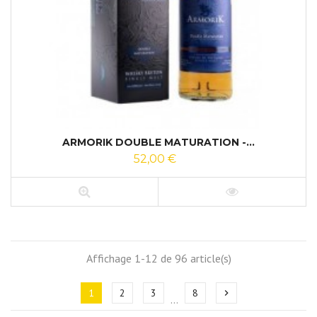
ARMORIK DOUBLE MATURATION -...
52,00 €
Affichage 1-12 de 96 article(s)
1
2
3
8
chevron_right
…