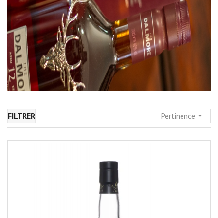
FILTRER
Pertinence
arrow_drop_down