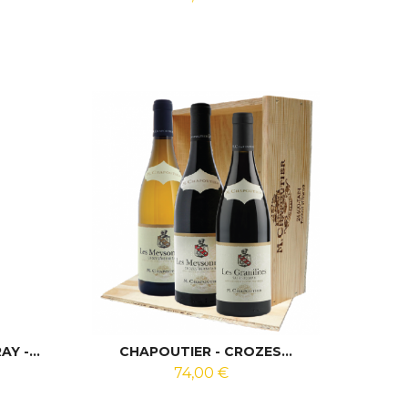
Y -...
CHAPOUTIER - CROZES...
74,00 €