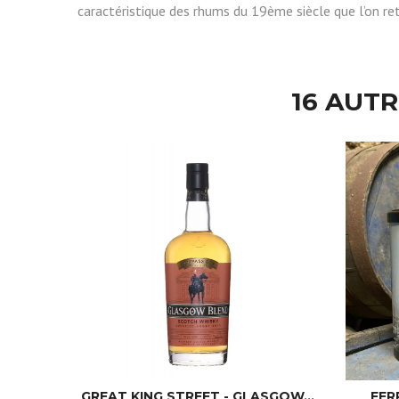
caractéristique des rhums du 19ème siècle que l’on re
16 AUT
GREAT KING STREET - GLASGOW...
FER