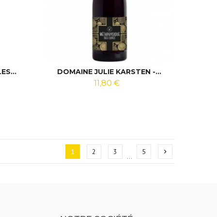
ES...
DOMAINE JULIE KARSTEN -...
11,80 €
1
2
3
5
chevron_right
…