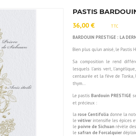
PASTIS BARDOUIN
36,00 €
TTC
BARDOUIN PRESTIGE : LA DER
Bien plus qu'un anisé, le Pastis
Sa composition le rend différ
lesquels l'anis vert, l'angéliqu
centaurée et la fève de Tonka, le
thym...
Le pastis
Bardouin PRESTIGE
se
et précieux :
la
rose Centifolia
donne la note
le
vétive
r intensifie les épices e
le
poivre de Sichuan
révèle des
le
safran de Forcalquier
déploie