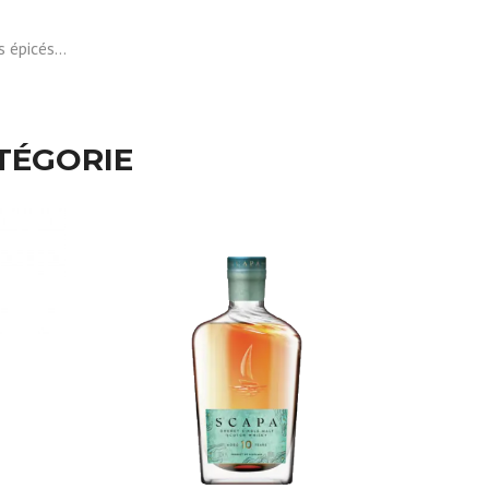
ts épicés…
TÉGORIE