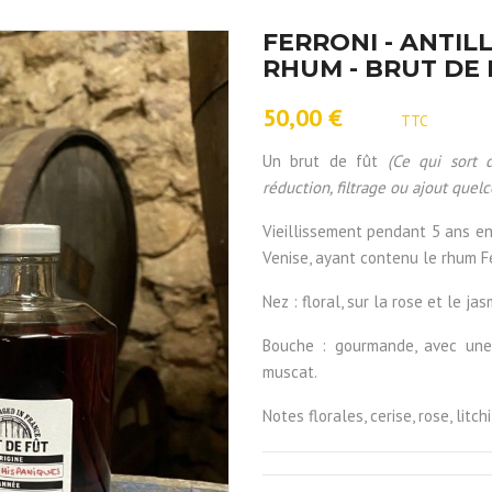
FERRONI - ANTILL
RHUM - BRUT DE F
50,00 €
TTC
Un brut de fût
(Ce qui sort 
réduction, filtrage ou ajout quel
Vieillissement pendant 5 ans en
Venise, ayant contenu le rhum Fe
Nez : floral, sur la rose et le jas
Bouche : gourmande, avec une 
muscat.
Notes florales, cerise, rose, litch