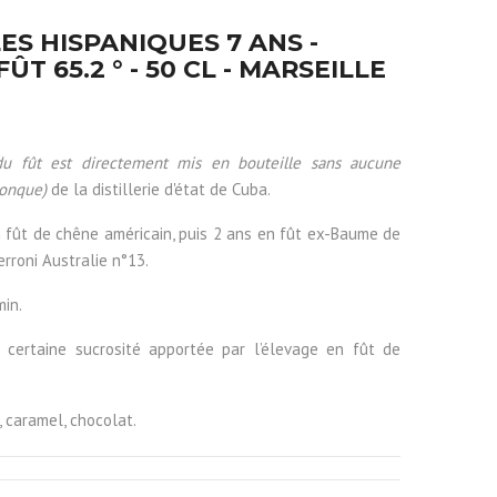
ES HISPANIQUES 7 ANS -
ÛT 65.2 ° - 50 CL - MARSEILLE
du fût est directement mis en bouteille sans aucune
conque)
de la distillerie d'état de Cuba.
 fût de chêne américain, puis 2 ans en fût ex-Baume de
rroni Australie n°13.
min.
certaine sucrosité apportée par l’élevage en fût de
i, caramel, chocolat.