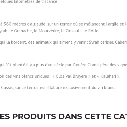
quelques kilomètres de distance :
 360 mètres d’altitude, sur un terroir où se mélangent l’argile et l
Syrah, le Grenache, le Mourvèdre, le Cinsault, le Rolle…
i la bordent, des animaux qui aiment y venir : Syrah cerisier, Cabe
i fût planté il y a plus d’un siècle par l'arrière Grand-père des vig
ir des vins blancs uniques : « Clos Val Bruyère » et « Kalahari ».
 Cassis, sur ce terroir est élaboré exclusivement du vin blanc.
RES PRODUITS DANS CETTE CA