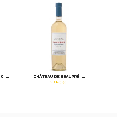
-...
CHÂTEAU DE BEAUPRÉ -...
DO
23,50 €