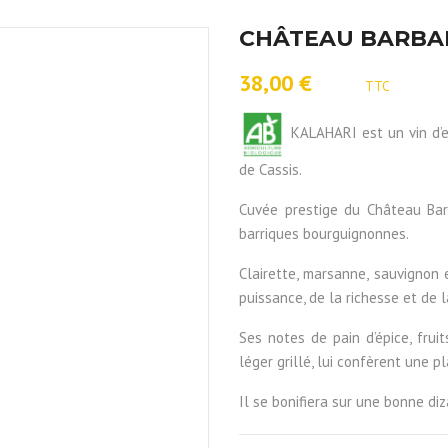
CHÂTEAU BARBAN
38,00 €
TTC
KALAHARI est un vin d’e
de Cassis.
Cuvée prestige du Château Bar
barriques bourguignonnes.
Clairette, marsanne, sauvignon 
puissance, de la richesse et de l
Ses notes de pain d’épice, frui
léger grillé, lui confèrent une pl
Il se bonifiera sur une bonne diz