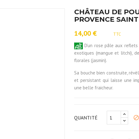
CHÂTEAU DE POU
PROVENCE SAINTE
14,00 €
TTC
D’un rose pâle aux reflets 
exotiques (mangue et litchi), 
florales (jasmin).
Sa bouche bien construite, révèle
et persistant qui laisse une i
une belle fraicheur.
bloc
QUANTITÉ