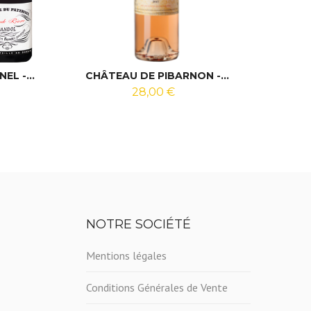
L -...
CHÂTEAU DE PIBARNON -...
DOMAI
28,00 €
NOTRE SOCIÉTÉ
Mentions légales
Conditions Générales de Vente