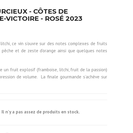
RCIEUX - CÔTES DE
-VICTOIRE - ROSÉ 2023
litchi, ce vin s’ouvre sur des notes complexes de fruits
de pêche et de zeste d’orange ainsi que quelques notes
 un fruit explosif (framboise, litchi, fruit de la passion)
mpression de volume. La finale gourmande s’achève sur
Il n'y a pas assez de produits en stock.
k