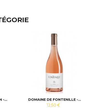
TÉGORIE
PACK
-...
DOMAINE DE FONTENILLE -...
TRIO 
12,50 €