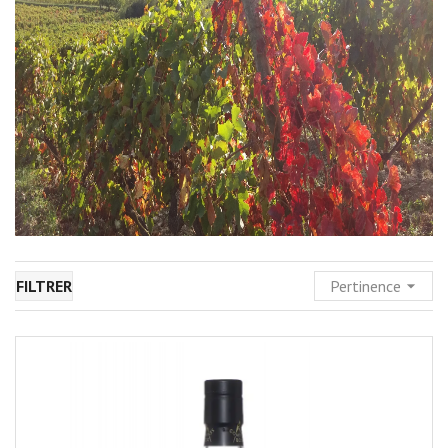
FILTRER
Pertinence
arrow_drop_down